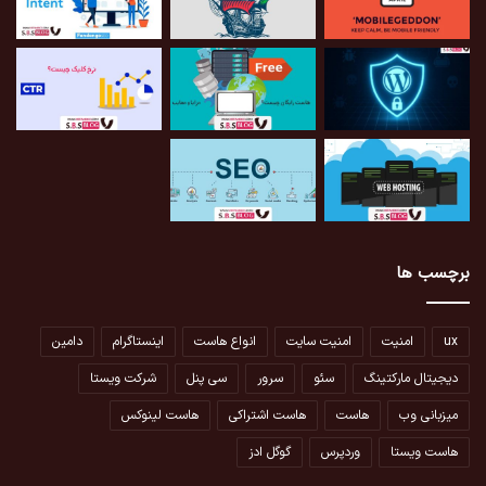
برچسب ها
ux
امنیت
امنیت سایت
انواع هاست
اینستاگرام
دامین
دیجیتال مارکتینگ
سئو
سرور
سی پنل
شرکت ویستا
میزبانی وب
هاست
هاست اشتراکی
هاست لینوکس
هاست ویستا
وردپرس
گوگل ادز