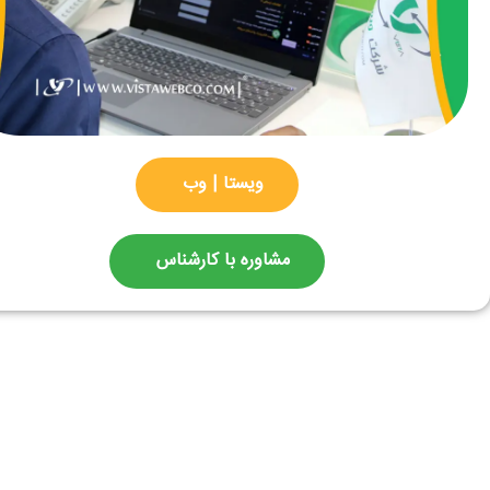
ویستا | وب
مشاوره با کارشناس