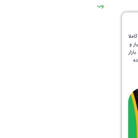
وب
 کاملا
ز و
ازار
ده