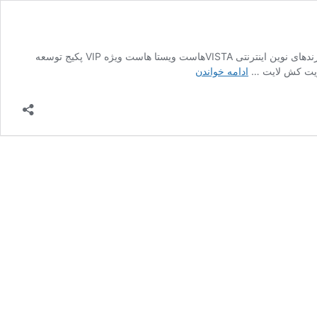
سرور مجازی ترید ویستا ‌ مخصوص تمامی صرافی های خارجی ارز دیجیتال صفحه نخست TRADE آینده همین جاست! ویستا بزرگترین شرکت توسعه‌ی برندهای نوین اینترنتی VISTAهاست ویستا هاست ویژه VIP پکیج توسعه
ترید
ادامه خواندن