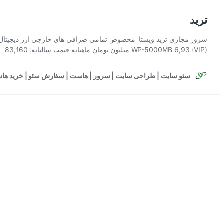
ترید
(VIP) WP-5000MB 6,93 میلیون تومان ماهیانه قیمت سالیانه: 83,160 69,300 میلیون تومان ثبت سفارش SSD/NVMe تعداد بازدید ماهانه پنل مدیریت کش لایت …
سئو سایت | طراحی سایت | سرور | هاست | سفارش سئو | خرید هاست