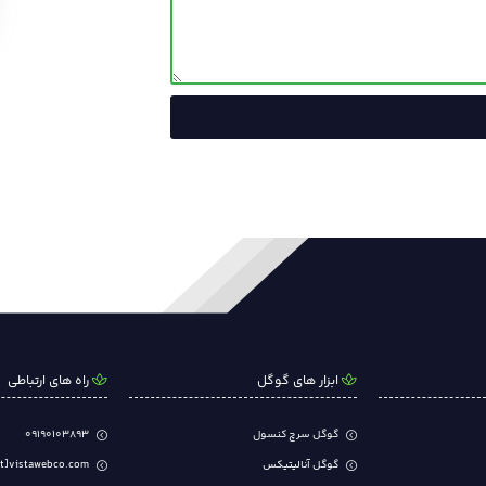
ابزار های گوگل
راه های ارتباطی
گوگل سرچ کنسول
09190103893
گوگل آنالیتیکس
t]vistawebco.com