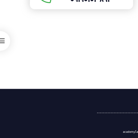
09190103893
academy[a