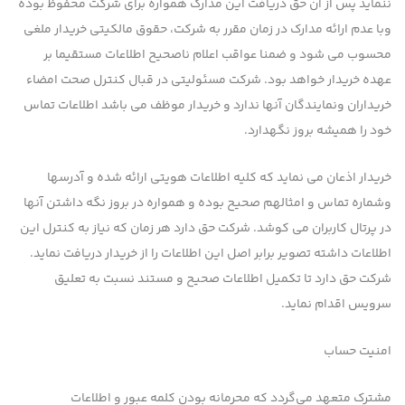
ننماید پس از آن حق دریافت این مدارک همواره برای شرکت محفوظ بوده
وبا عدم ارائه مدارک در زمان مقرر به شرکت، حقوق مالکیتی خریدار ملغی
محسوب می شود و ضمنا عواقب اعلام ناصحیح اطلاعات مستقیما بر
عهده خریدار خواهد بود. شرکت مسئولیتی در قبال کنترل صحت امضاﺀ
خریداران ونمایندگان آنها ندارد و خریدار موظف می باشد اطلاعات تماس
خود را همیشه بروز نگهدارد.
خريدار اذعان مي نمايد که کليه اطلاعات هويتي ارائه شده و آدرسها
وشماره تماس و امثالهم صحيح بوده و همواره در بروز نگه داشتن آنها
در پرتال کاربران مي کوشد. شرکت حق دارد هر زمان که نياز به کنترل اين
اطلاعات داشته تصوير برابر اصل اين اطلاعات را از خريدار دريافت نمايد.
شرکت حق دارد تا تکميل اطلاعات صحيح و مستند نسبت به تعليق
سرويس اقدام نمايد.
امنیت حساب
مشترك متعهد می‌گردد كه محرمانه بودن كلمه عبور و اطلاعات