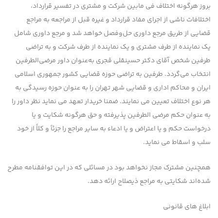
بروز هرگونه اختلاف فی مابین شرکت و مشتری در تفسیر قرارداد،
اختلافات ناشی از اجرای مفاد قرارداد و غیره قبل از مراجعه به مراجع
قضایی از طریق مرجع داوری حل‌وفصل خواهد شد و مرجع داوری شامل
یک نماینده از طرف مشتری و یک نماینده از طرف شرکت و به تراضی
طرفین شخص آقای دکتر حسینقلی قجری به‌عنوان داور مرضی‌الطرفین
انتخاب می‌گردد. طرفین به تراضی حوزه قضایی کشور جمهوری اسلامی
ایران و محاکم اداری و قضایی شهر تهران را به عنوان حوزه رسیدگی به
هر نوع اختلاف تعیین می نمایند. ضمنا خریدار تعهد می نماید نظر داور را
به عنوان حکم مرضی الطرفین پذیرفته و حق هرگونه شکایت و یا
درخواست حکم و یا اعتراض و یا ادعاء به سایر مراجع را ﺟﺰﺋﺎً و ﮐﻼً از خود
ﺳﻠﺐ و اﺳﻘﺎط ﻣﯽ ﻧﻤﺎﯾﺪ.
همچنین مشترك مجاز نخواهد بود در مسائلی كه در این توافقنامه مطرح
شده‌اند شكایتی به مراجع ذیصلاح ارائه دهد.
ابلاغ های قانونی