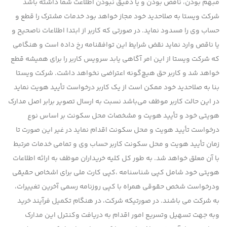
مبهم بودن، ناقص بودن و یا دقیق نبودن اطلاعت شما داشته باشد
شرکت ویستا به صلاحدید خود مجاز خواهد بود خدمات مشترك را قطع و
حساب وی را مسدود نماید. در صورتی که کاربر از ابتدا اطلاعات ناصحیح و
یا ناقص وارد نماید نقض شرایط این توافقنامه رخ داده است و هنگامی
که شرکت ویستا از این امر آگاهی یابد سرویس کاربر را برای همیشه قطع
خواهد شد و کاربر حق هیچ‌گونه اعتراضی نخواهد داشت. شرکت ویستا
بنا به صلاحدید خود ممکن است از یک کاربر درخواست تأیید هویت نماید
در این حالت کاربر موظف می‌باشد نسبت به ارسال تصویر برابر اصل مدارک
هویتی خود و تأیید هویت و مشخصات محل سکونت بر اساس نوع
درخواست تأیید هویت و محل سکونت اقدام نماید در غیر این صورت تا
زمان تأیید هویت و محل سکونت کاربر حساب وی و تمامی خدمات مرتبط
با آن معلق خواهد شد. به طور کل کليه خريداران موظف به ارائه اطلاعات
هويتي خود شامل کپي شناسنامه ،کپي کارت ملي براي اشخاص حقيقي
ودرخواست شخص حقوقي همراه با کپي روزنامه رسمي آخرين تغييرات،
به شرکت مي باشند. در صورتیکه شرکت، در هنگام تکمیل فرآیند خرید
وبه جهت تسهیل وتسریع امور اقدام به دریافت وکنترل این مدارک