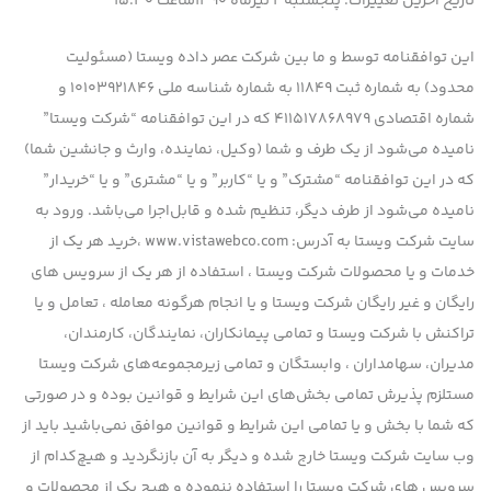
تاریخ آخرین تغییرات: پنجشنبه ۲ تیرماه ۱۳۹۰ساعت ۱۵:۳۰
این توافقنامه توسط و ما بین شركت عصر داده ویستا (مسئولیت
محدود) به شماره ثبت 11849 به شماره شناسه ملی 10103921846 و
شماره اقتصادی 411517868979 كه در این توافقنامه “شرکت ویستا”
نامیده می‌شود از یك طرف و شما (وكیل، نماینده، وارث و جانشین شما)
كه در این توافقنامه “مشترك” و یا “کاربر” و یا “مشتری” و یا “خریدار”
نامیده می‌شود از طرف دیگر، تنظیم شده و قابل‌اجرا می‌باشد. ورود به
سایت شرکت ویستا به آدرس: www.vistawebco.com ،خرید هر یک از
خدمات و یا محصولات شرکت ویستا ، استفاده از هر یک از سرویس های
رایگان و غیر رایگان شرکت ویستا و یا انجام هرگونه معامله ، تعامل و یا
تراکنش با شرکت ویستا و تمامی پیمانكاران، نمایندگان، كارمندان،
مدیران، سهامداران ، وابستگان و تمامی زیرمجموعه‌های شرکت ویستا
مستلزم پذیرش تمامی بخش‌های این شرایط و قوانین بوده و در صورتی
که شما با بخش و یا تمامی این شرایط و قوانین موافق نمی‌باشید باید از
وب سایت شرکت ویستا خارج شده و دیگر به آن بازنگردید و هیچ‌کدام از
سرویس های شرکت ویستا را استفاده ننموده و هیچ یک از محصولات و