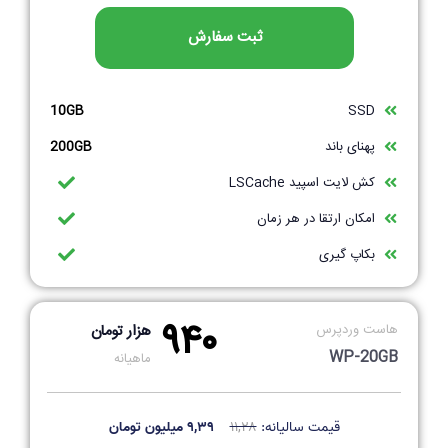
ثبت سفارش
10GB
SSD
پهنای باند
200GB
کش لایت اسپید LSCache
امکان ارتقا در هر زمان
بکاپ گیری
۹۴۰
هاست وردپرس
هزار تومان
WP-20GB
ماهیانه
قیمت سالیانه:
۱۱,۲۸
۹,۳۹ میلیون تومان