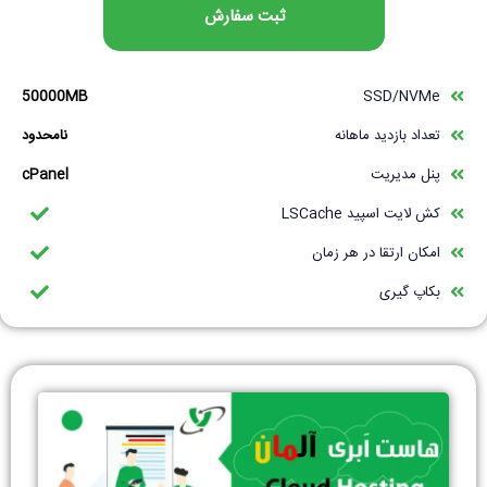
ثبت سفارش
50000MB
SSD/NVMe
تعداد بازدید ماهانه
نامحدود
پنل مدیریت
cPanel
کش لایت اسپید LSCache
امکان ارتقا در هر زمان
بکاپ گیری