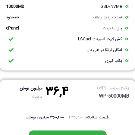
10000MB
SSD/NVMe
تعداد بازدید ماهانه
نامحدود
پنل مدیریت
cPanel
کش لایت اسپید LSCache
امکان ارتقا در هر زمان
بکاپ گیری
۳۶,۴
پکیج بیزینس (VIP)
میلیون تومان
WP-50000MB
ماهیانه
قیمت سالیانه:
۴۳۶,۸۰۰
۳۶۰,۴۰۰ میلیون تومان