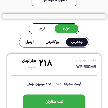
مشاوره با کارشناس
ایران
اروپا
وردپرس
وردپرس
ووکامرس
ووکامرس
ایمیل
ایمیل
۲۱۸
هاست وردپرس
هزار تومان
WP-500MB
ماهیانه
قیمت سالیانه:
۲,۶۲
۲,۱۸ میلیون تومان
ثبت سفارش