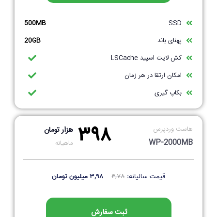
500MB
SSD
پهنای باند
20GB
کش لایت اسپید LSCache
امکان ارتقا در هر زمان
بکاپ گیری
۳۹۸
هاست وردپرس
هزار تومان
WP-2000MB
ماهیانه
قیمت سالیانه:
۴,۷۸
۳,۹۸ میلیون تومان
ثبت سفارش