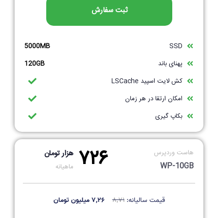
ثبت سفارش
5000MB
SSD
پهنای باند
120GB
کش لایت اسپید LSCache
امکان ارتقا در هر زمان
بکاپ گیری
۷۲۶
هاست وردپرس
هزار تومان
WP-10GB
ماهیانه
قیمت سالیانه:
۸,۷۱
۷,۲۶ میلیون تومان