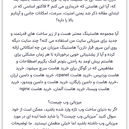
که: آیا این هاستی که خریداری می کنم ۴ فاکتور اساسی که در
ابتدای مقاله ذکر شد یعنی امنیت، سرعت، امکانات جانبی و آپتایم
بالا را داره؟
آیا مجموعه هاستینگ معتبر هست و از زیر ساخت های قدرتمند و
جدید برای میزبانی سایت من استفاده می کنه؟ چند سایت دیگه
روی این سرور قرار دارن؟ هاستینگ میزبان من چه امکاناتی ارائه
کرده و آیا از پشتیبانی خوبی برخورداره تا هر زمان مشکلی برای
هاستم پیش اومد به راحتی بتونم کمک بگیرم اصطلاحات و
مفاهیمی که در گوگل برای خرید هاست سرچ میشود: خرید
هاست وردپرس ،خرید هاست cpanel، خرید هاست و دامین ارزان
،خرید هاست و دامین رایگان، خرید هاست و دامین ویندوز، خرید
هاست ویستا، خرید هاست آلمان، خرید هاست nginx
میزبانی وب چیست؟
اگر به دنیای ساخت وب تازه وارد شده باشید، ممکن است از خود
سوال کنید “میزبانی وب چیست؟” یا شاید شما ایده ای در مورد
میزبانی وب داشته باشید اما خیلی مطمئن نیستید. ما توضیحات