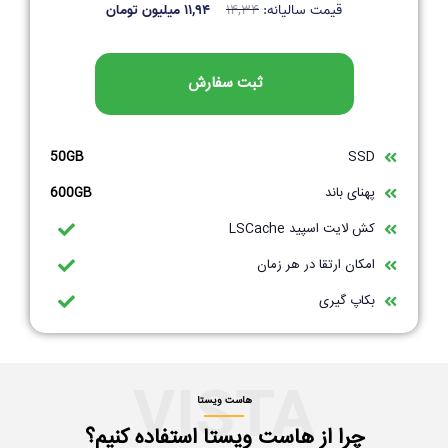
قیمت سالیانه:
۱۴,۳۴
۱۱,۹۴ میلیون تومان
ثبت سفارش
50GB
SSD
پهنای باند
600GB
کش لایت اسپید LSCache
امکان ارتقا در هر زمان
بکاپ گیری
VISTA
هاست ویستا
چرا از هاست ویستا استفاده کنیم؟