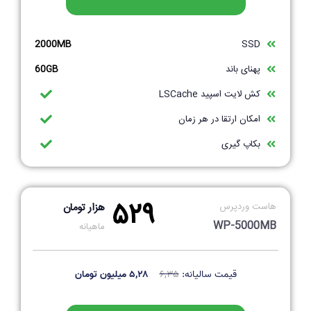
2000MB
SSD
پهنای باند
60GB
کش لایت اسپید LSCache
امکان ارتقا در هر زمان
بکاپ گیری
۵۲۹
هاست وردپرس
هزار تومان
WP-5000MB
ماهیانه
قیمت سالیانه:
۶,۳۵
۵,۲۸ میلیون تومان