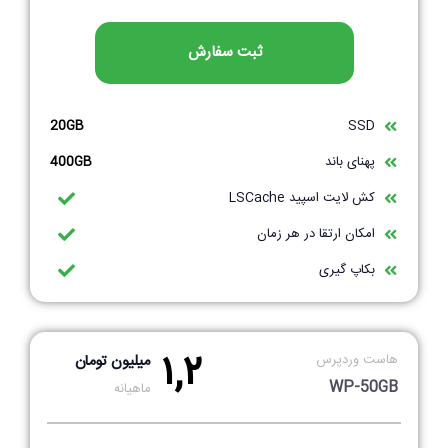
ثبت سفارش
20GB
SSD
پهنای باند
400GB
کش لایت اسپید LSCache
امکان ارتقا در هر زمان
بکاپ گیری
۱,۲
هاست وردپرس
میلیون تومان
WP-50GB
ماهیانه