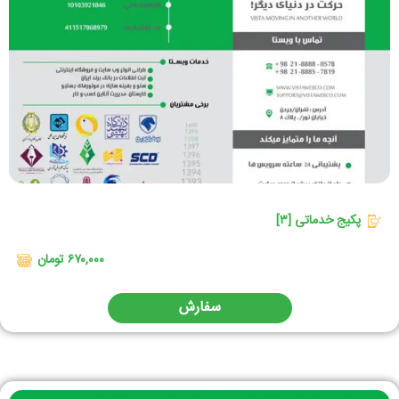
پکیج خدماتی [۳]
۶۷۰,۰۰۰ تومان
سفارش