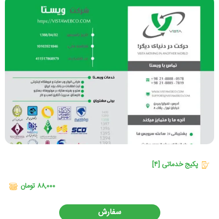
پکیج خدماتی [۴]
۸۸,۰۰۰ تومان
سفارش