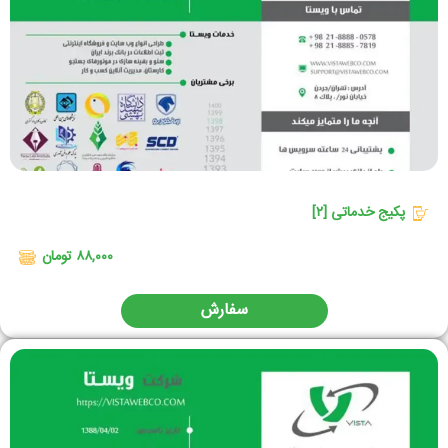
پکیج خدماتی [۲]
۸۸,۰۰۰ تومان
سفارش