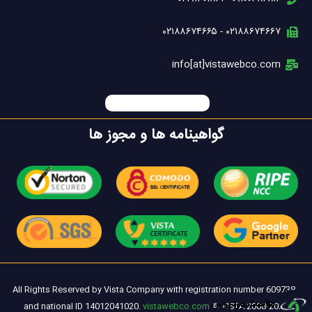
۰۲۱۸۸۶۷۴۶۶۷ - ۰۲۱۸۸۶۷۴۶۶۵
info[at]vistawebco.com
گواهینامه ها و مجوز ها
All Rights Reserved by Vista Company with registration number 609738
هاست وردپرس
and national ID 14012041020.
vistawebco.com
© VISTA 2008-2026