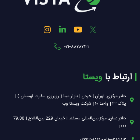
I
L
Y
n
i
o
s
n
u
۰۲۱-۸۸۷۸۷۱۲۱
t
k
t
a
e
u
g
d
b
r
i
e
| ‌
ارتباط با
ویستا
a
n
m
-
i
دفتر مرکزی: تهران | جردن | بلوار مینا ( روبروی سفارت لهستان ) |
n
پلاک ۲۲ | واحد ۱۰ | شرکت ویستا وب
دفتر عمان: مرکز بین‌المللی مسقط | خیابان 229 بین‌الفلاج | 79.80
p.o
۰۹۱۰۰۳۸۶۸۱۲ - ۰۲۱۹۱۳۰۱۸۶۱