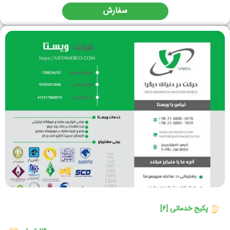
سفارش
پکیج خدماتی [۶]