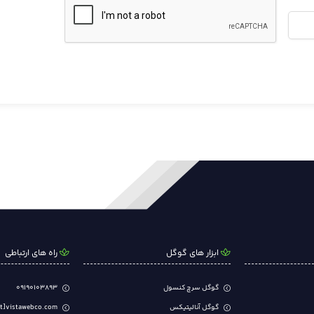
ابزار های گوگل
راه های ارتباطی
گوگل سرچ کنسول
09190103893
گوگل آنالیتیکس
t]vistawebco.com