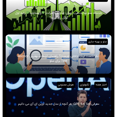
خدمات سئو سایت غرب تهران؛ چگونه با شرکت
ویستاوب
رتبه اول
گوگل را بگیریم؟
سئو و بهینه سازی
انکر تکست لینک داخلی چیست؟ راهنمای انتخاب بهترین Anchor
Text برای سئو
اخبار هفته
تکنولوژی
هوش مصنوعی
معرفی GPT-5.6 Sol؛ هر آنچه از مدل جدید اوپن ای آی می دانیم