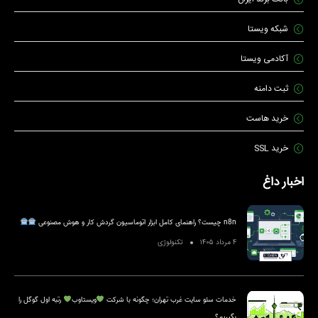
شبکه ویستا
آکادمی ویستا
ثبت دامنه
خرید هاست
خرید SSL
اخبار داغ
n8n چیست؟ راهنمای کامل ابزار اتوماسیون گردش کار و هوش مصنوعی
۴ مرداد ۱۴۰۵
تکنولوژی
خدمات سئو سایت غرب تهران؛ چگونه با شرکت
ویستاوب
رتبه اول گوگل را
بگیریم؟