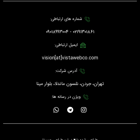
شماره های ارتباطی:
۰۲۱۹۱۳۰۱۸۶۱ - ۰۹۰۱۸۹۹۳۰۰۴
ایمیل ارتباطی:
vision[at]vistawebco.com
آدرس شرکت:
تهران، جردن، نلسون ماندلا، بلوار مینا
ویژن در رسانه ها:
W
T
I
h
e
n
a
l
s
t
e
t
s
g
a