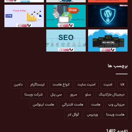
برچسب ها
ux
امنیت
امنیت سایت
انواع هاست
اینستاگرام
دامین
دیجیتال مارکتینگ
سئو
سرور
سی پنل
شرکت ویستا
میزبانی وب
هاست
هاست اشتراکی
هاست لینوکس
هاست ویستا
وردپرس
گوگل ادز
تقویم 1402