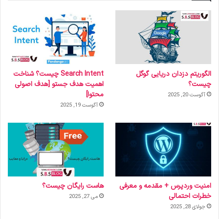
الگوریتم دزدان دریایی گوگل
Search Intent چیست؟ شناخت
چیست؟
اهمیت هدف جستو [هدف اصولی
محتوا]
آگوست 20, 2025
آگوست 19, 2025
امنیت وردپرس + مقدمه و معرفی
هاست رایگان چیست؟
خطرات احتمالی
می 27, 2025
جولای 28, 2025