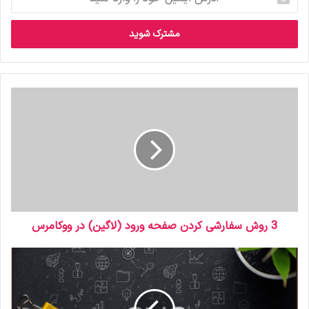
ایمیل
خود
را
وارد
کنید
3 روش سفارشی کردن صفحه ورود (لاگین) در ووکامرس