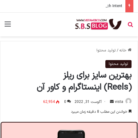
Search Intent چیست؟ شناخت اهمیت هدف جستو [هدف اصولی محتوا]
جستجو برای
منو
خانه
/
تولید محتوا
تولید محتوا
بهترین سایز برای ریلز
(Reels) اینستاگرام و کاور آن
ارسال
vista
آگوست 31, 2022
0
62,954
ایمیل
خواندن این مطلب 8 دقیقه زمان میبرد