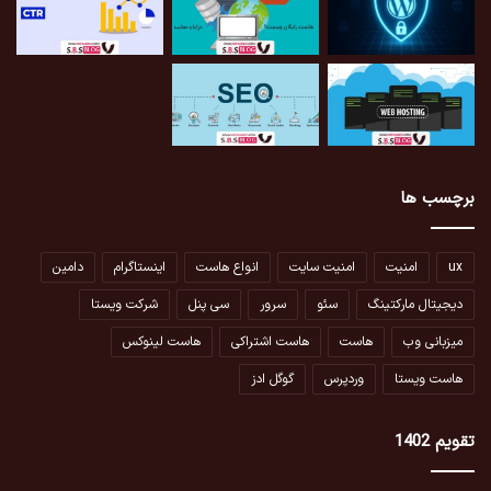
برچسب ها
ux
امنیت
امنیت سایت
انواع هاست
اینستاگرام
دامین
دیجیتال مارکتینگ
سئو
سرور
سی پنل
شرکت ویستا
میزبانی وب
هاست
هاست اشتراکی
هاست لینوکس
هاست ویستا
وردپرس
گوگل ادز
تقویم 1402