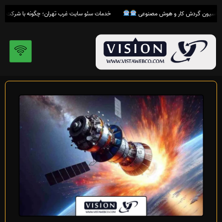
رش
خدمات سئو سایت غرب تهران؛ چگونه با شرکت
ویست
ه
حتوا