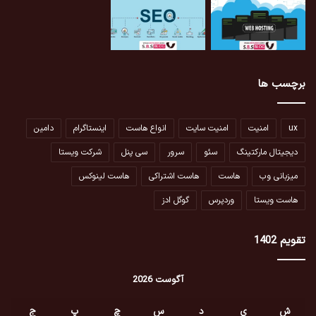
برچسب ها
ux
امنیت
امنیت سایت
انواع هاست
اینستاگرام
دامین
دیجیتال مارکتینگ
سئو
سرور
سی پنل
شرکت ویستا
میزبانی وب
هاست
هاست اشتراکی
هاست لینوکس
هاست ویستا
وردپرس
گوگل ادز
تقویم 1402
آگوست 2026
ش
ی
د
س
چ
پ
ج