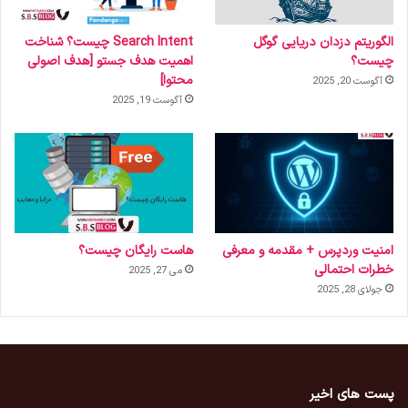
الگوریتم دزدان دریایی گوگل
Search Intent چیست؟ شناخت
چیست؟
اهمیت هدف جستو [هدف اصولی
محتوا]
آگوست 20, 2025
آگوست 19, 2025
امنیت وردپرس + مقدمه و معرفی
هاست رایگان چیست؟
خطرات احتمالی
می 27, 2025
جولای 28, 2025
پست های اخیر