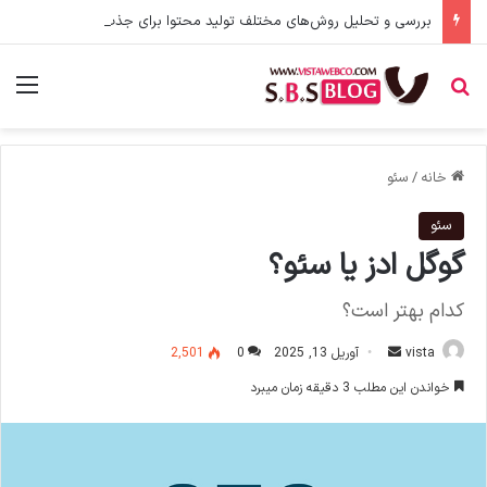
بررسی و تحلیل روش‌های مختلف تولید محتوا برای جذب مخاطب
جستجو برای
منو
خانه
/
سئو
سئو
گوگل ادز یا سئو؟
کدام بهتر است؟
vista
ا
آوریل 13, 2025
0
2,501
ر
خواندن این مطلب 3 دقیقه زمان میبرد
س
ا
ل
ا