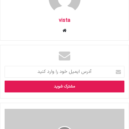
vista
وبس
ای
ت
آ
د
ر
س
ا
ی
م
ی
ل
خ