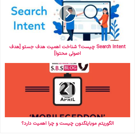
خ
و
د
ر
ا
و
ا
ر
Search Intent چیست؟ شناخت اهمیت هدف جستو [هدف
د
اصولی محتوا]
ک
ن
ی
د
الگوریتم موبایلگدون چیست و چرا اهمیت دارد؟