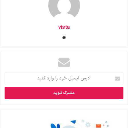
vista
وبس
ای
ت
آ
د
ر
س
ا
ی
م
ی
ل