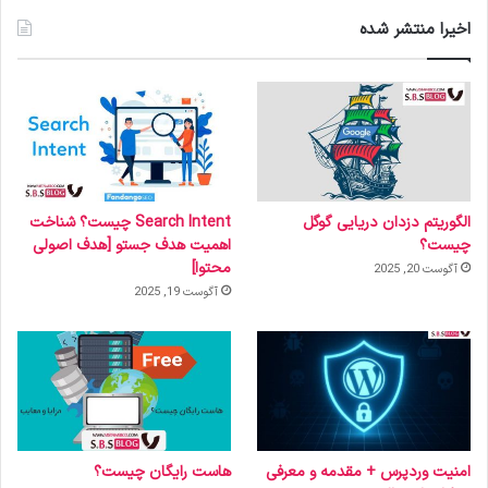
اخیرا منتشر شده
الگوریتم دزدان دریایی گوگل
Search Intent چیست؟ شناخت
چیست؟
اهمیت هدف جستو [هدف اصولی
محتوا]
آگوست 20, 2025
آگوست 19, 2025
امنیت وردپرس + مقدمه و معرفی
هاست رایگان چیست؟