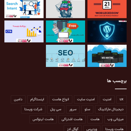
برچسب ها
ux
امنیت
امنیت سایت
انواع هاست
اینستاگرام
دامین
دیجیتال مارکتینگ
سئو
سرور
سی پنل
شرکت ویستا
میزبانی وب
هاست
هاست اشتراکی
هاست لینوکس
هاست ویستا
وردپرس
گوگل ادز