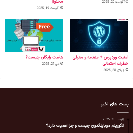
محتوا]
آگوست 20, 2025
آگوست 19, 2025
امنیت وردپرس + مقدمه و معرفی
هاست رایگان چیست؟
خطرات احتمالی
می 27, 2025
جولای 28, 2025
پست های اخیر
آگوست 23, 2025
الگوریتم موبایلگدون چیست و چرا اهمیت دارد؟