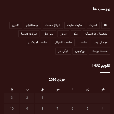
برچسب ها
ux
امنیت
امنیت سایت
انواع هاست
اینستاگرام
دامین
دیجیتال مارکتینگ
سئو
سرور
سی پنل
شرکت ویستا
میزبانی وب
هاست
هاست اشتراکی
هاست لینوکس
هاست ویستا
وردپرس
گوگل ادز
تقویم 1402
جولای 2026
ش
ی
د
س
چ
پ
ج
3
2
1
10
9
8
7
6
5
4