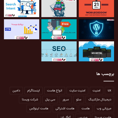
برچسب ها
ux
امنیت
امنیت سایت
انواع هاست
اینستاگرام
دامین
دیجیتال مارکتینگ
سئو
سرور
سی پنل
شرکت ویستا
میزبانی وب
هاست
هاست اشتراکی
هاست لینوکس
هاست ویستا
وردپرس
گوگل ادز