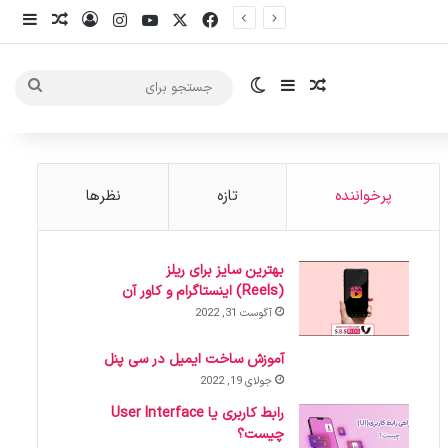
X
فیس بوک
یوتیوب
اینستاگرام
ورود
ساید
نوشته ت
سایدبار
نوشته تصادفی
تغییر پوسته
جست
برای
پرخواننده
تازه
نظرها
بهترین سایز برای ریلز
(Reels) اینستاگرام و کاور آن
آگوست 31, 2022
آموزش ساخت ایمیل در سی پنل
جولای 19, 2022
رابط کاربری یا User Interface
چیست؟