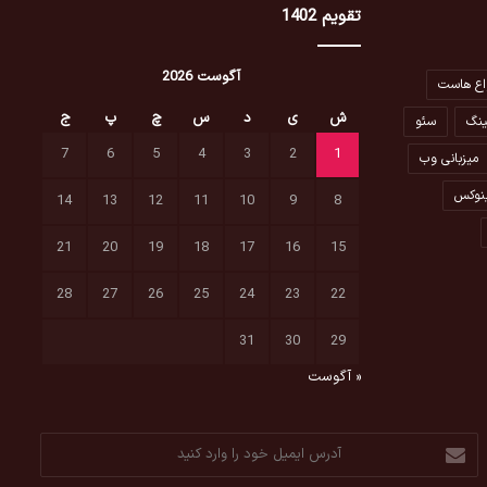
تقویم 1402
آگوست 2026
اع هاست
ش
ی
د
س
چ
پ
ج
ینگ
سئو
7
6
5
4
3
2
1
میزبانی وب
نوکس
14
13
12
11
10
9
8
21
20
19
18
17
16
15
28
27
26
25
24
23
22
31
30
29
« آگوست
آدرس
ایمیل