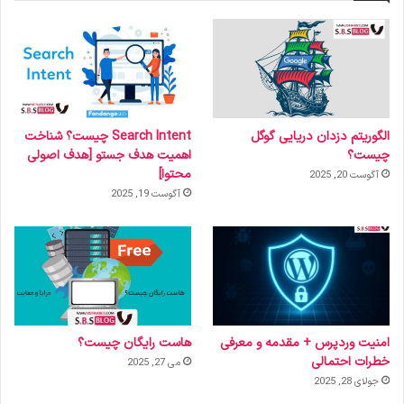
الگوریتم دزدان دریایی گوگل
Search Intent چیست؟ شناخت
چیست؟
اهمیت هدف جستو [هدف اصولی
محتوا]
آگوست 20, 2025
آگوست 19, 2025
امنیت وردپرس + مقدمه و معرفی
هاست رایگان چیست؟
خطرات احتمالی
می 27, 2025
جولای 28, 2025