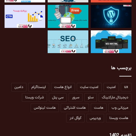
برچسب ها
ux
امنیت
امنیت سایت
انواع هاست
اینستاگرام
دامین
دیجیتال مارکتینگ
سئو
سرور
سی پنل
شرکت ویستا
میزبانی وب
هاست
هاست اشتراکی
هاست لینوکس
هاست ویستا
وردپرس
گوگل ادز
تقویم 1402