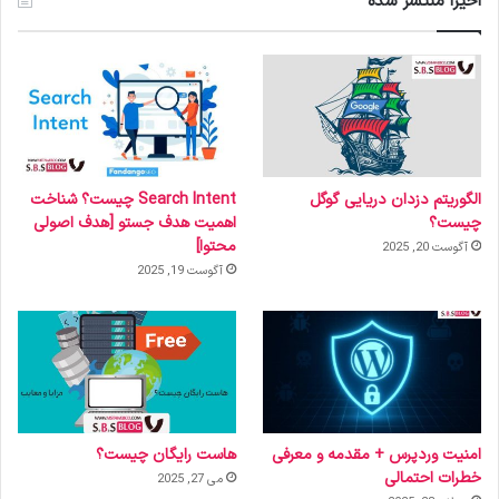
اخیرا منتشر شده
الگوریتم دزدان دریایی گوگل
Search Intent چیست؟ شناخت
چیست؟
اهمیت هدف جستو [هدف اصولی
محتوا]
آگوست 20, 2025
آگوست 19, 2025
امنیت وردپرس + مقدمه و معرفی
هاست رایگان چیست؟
خطرات احتمالی
می 27, 2025