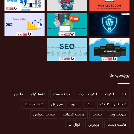
برچسب ها
ux
امنیت
امنیت سایت
انواع هاست
اینستاگرام
دامین
دیجیتال مارکتینگ
سئو
سرور
سی پنل
شرکت ویستا
میزبانی وب
هاست
هاست اشتراکی
هاست لینوکس
هاست ویستا
وردپرس
گوگل ادز