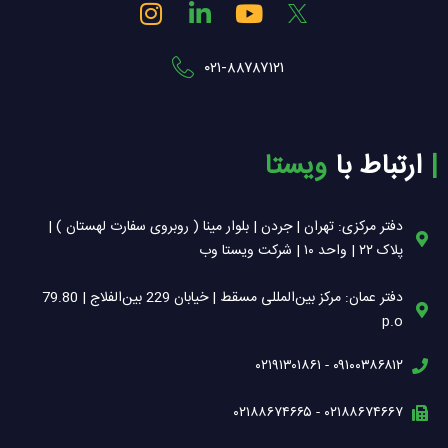
I
L
Y
n
i
o
s
n
u
۰۲۱-۸۸۷۸۷۱۲۱
t
k
t
a
e
u
g
d
b
r
i
e
| ‌
ارتباط با
ویستا
a
n
m
-
i
دفتر مرکزی: تهران | جردن | بلوار مینا ( روبروی سفارت لهستان ) |
n
پلاک ۲۲ | واحد ۱۰ | شرکت ویستا وب
دفتر عمان: مرکز بین‌المللی مسقط | خیابان 229 بین‌الفلاج | 79.80
p.o
۰۹۱۰۰۳۸۶۸۱۲ - ۰۲۱۹۱۳۰۱۸۶۱
۰۲۱۸۸۶۷۴۶۶۷ - ۰۲۱۸۸۶۷۴۶۶۵