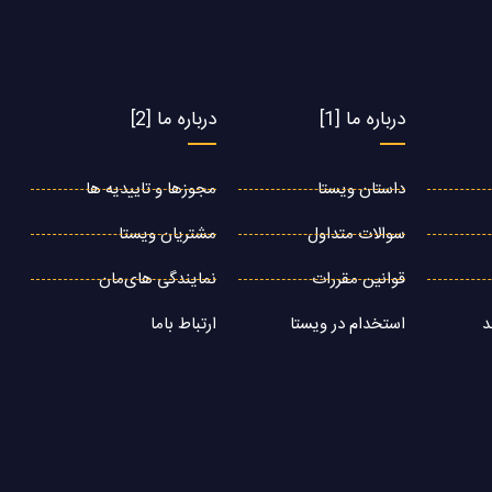
درباره ما [1]
درباره ما [2]
داستان ویستا
مجوزها و تاییدیه ها
سوالات متداول
مشتریان ویستا
قوانین مقررات
نمایندگی های‌مان
د
استخدام در ویستا
ارتباط باما