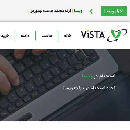
رش
ه
اخبار ویستا
ویستا
|
ارائه دهنده هاست وردپرس
|
حتوا
خانه
هاست
دامنه
خرید SSL
استخدام در
ویستا ‌
نحوه استخدام در شرکت ویستا