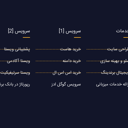
دمات
سرویس [1]
سرویس [2]
راحی سایت
خرید هاست
پشتیبانی ویستا
و و بهینه سازی
خرید دامنه
ویستا آکادمی
جیتال برندینگ
خرید اس اس ال
ویستا سرتیفیکیت
ائه خدمات میزبانی
سرویس گوگل ادز
رپورتاژ در بانک برن