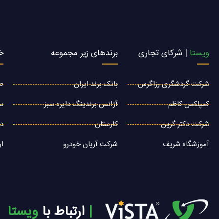
ویستا
| شرکای تجاری
برندهای زیر مجموعه
خ
شرکت گردشگری رزاگرس
بانک برند ایران
ط
کمپلکس کاظم
آژانس برندینگ دایره سبز
سئ
شرکت دکتر گرین
کارستان
دی
آموزشگاه شریف
شرکت آریان خودرو
ار
| ‌
ارتباط با
ویستا