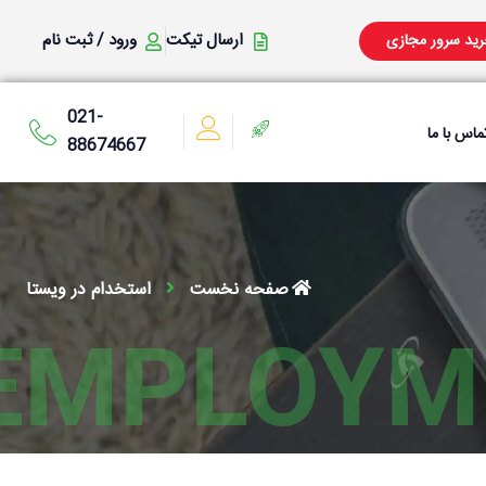
ارسال تیکت
ورود / ثبت نام
ید سرور مجازی
021-
ماس با ما
88674667
صفحه نخست
استخدام در ویستا
EMPLOYM