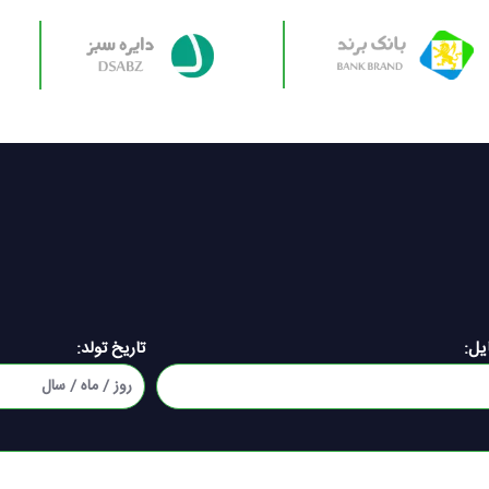
یل:
تاریخ تولد: