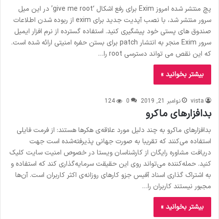
پچ منتشر شده امروز Exim برای رفع اشکال ‘give me root’ در این میل
سرور منتشر شد، با نصب آپدیت جدید برای exim از ربوده شدن اطلاعات
صندوق های پستی خود پیشگیری کنید. استفاده گسترده از نرم افزار ایمیل
سرور Exim منجر به انتشار patch برای بستن حفره امنیتی ارائه شده است.
که این نقص می تواند دسترسی root را…
بیشتر بخوانید »
vista
نوامبر 21, 2019
0
124
بدافزارهای ماکرو
بدافزارهای ماکرو به چند دلیل مورد علاقه‌ی هکرها هستند: از فرمت فایلی
استفاده می‌کنند که تقریبا به صورت جهانی پذیرفته‌شده است جهت
دریافت مشاوره رایگان از کارشناسان ویستا در خصوص امنیت سایت کلیک
کنید. حمله‌کننده می‌تواند روی این حقیقت سرمایه‌گذاری کند که استفاده و
به اشتراک گذاری اسناد آفیس جزو کارهای روزانه‌ی اکثر کاربران است. آن‌ها
مجبور نیستند کاربران را…
بیشتر بخوانید »