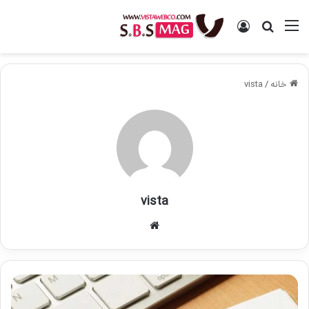
منو
ورود
جستجو برای
خانه
/
vista
vista
وبس
ای
ت