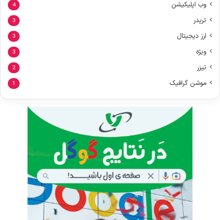
وب اپلیکیشن
4
تریدر
3
ارز دیجیتال
3
ویژه
3
تیزر
2
موشن گرافیک
1