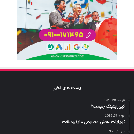
پست های اخیر
آگوست 20, 2025
کپی‌رایتینگ چیست؟
جولای 29, 2025
کوپایلت ،هوش مصنوعی مایکروسافت
می 25, 2025