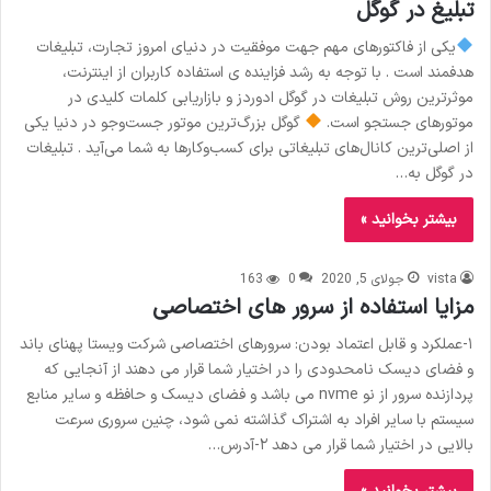
تبلیغ در گوگل
یکی از فاکتورهای مهم جهت موفقیت در دنیای امروز تجارت، تبلیغات
هدفمند است . با توجه به رشد فزاینده ی استفاده کاربران از اینترنت،
موثرترین روش تبلیغات در گوگل ادوردز و بازاریابی کلمات کلیدی در
موتورهای جستجو است.
گوگل بزرگ‌ترین موتور جست‌وجو در دنیا یکی
از اصلی‌ترین کانال‌های تبلیغاتی برای کسب‌وکارها به شما می‌آید . تبلیغات
در گوگل به…
بیشتر بخوانید »
vista
جولای 5, 2020
0
163
مزایا استفاده از سرور های اختصاصی
۱-عملکرد و قابل اعتماد بودن: سرورهای اختصاصی شرکت ویستا پهنای باند
و فضای دیسک نامحدودی را در اختیار شما قرار می دهند از آنجایی که
پردازنده سرور از نو nvme می باشد و فضای دیسک و حافظه و سایر منابع
سیستم با سایر افراد به اشتراک گذاشته نمی شود، چنین سروری سرعت
بالایی در اختیار شما قرار می دهد ۲-آدرس…