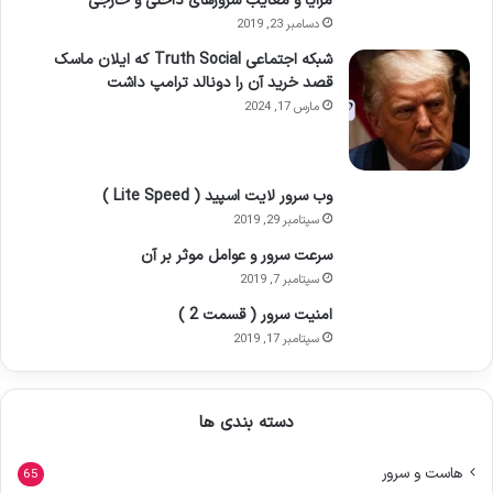
مزایا و معایب سرورهای داخلی و خارجی
دسامبر 23, 2019
شبکه اجتماعی Truth Social که ایلان ماسک
قصد خرید آن را دونالد ترامپ داشت
مارس 17, 2024
وب سرور لایت اسپید ( Lite Speed )
سپتامبر 29, 2019
سرعت سرور و عوامل موثر بر آن
سپتامبر 7, 2019
امنیت سرور ( قسمت 2 )
سپتامبر 17, 2019
دسته بندی ها
هاست و سرور
65