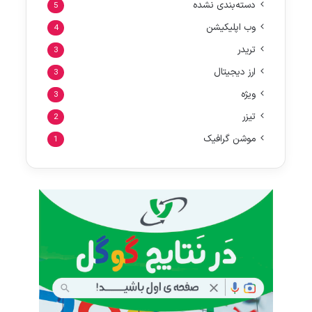
دسته‌بندی نشده
5
وب اپلیکیشن
4
تریدر
3
ارز دیجیتال
3
ویژه
3
تیزر
2
موشن گرافیک
1