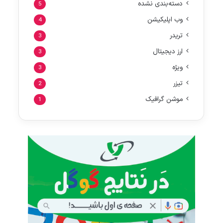
دسته‌بندی نشده
5
وب اپلیکیشن
4
تریدر
3
ارز دیجیتال
3
ویژه
3
تیزر
2
موشن گرافیک
1