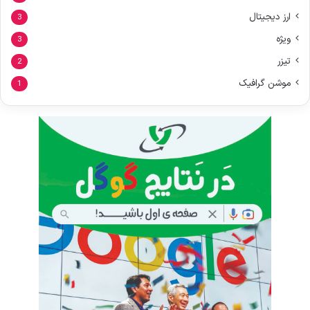
ارز دیجیتال
3
ویژه
3
تیزر
2
موشن گرافیک
1