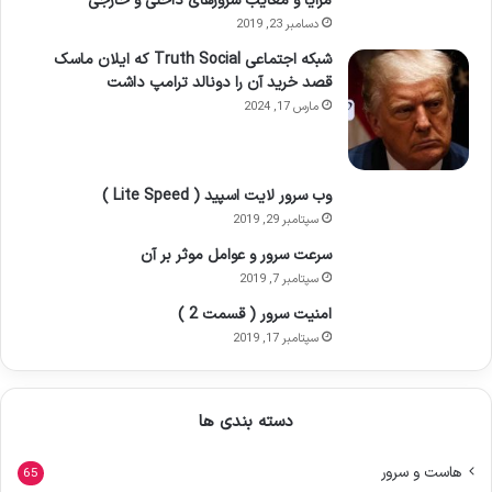
مزایا و معایب سرورهای داخلی و خارجی
دسامبر 23, 2019
شبکه اجتماعی Truth Social که ایلان ماسک
قصد خرید آن را دونالد ترامپ داشت
مارس 17, 2024
وب سرور لایت اسپید ( Lite Speed )
سپتامبر 29, 2019
سرعت سرور و عوامل موثر بر آن
سپتامبر 7, 2019
امنیت سرور ( قسمت 2 )
سپتامبر 17, 2019
دسته بندی ها
هاست و سرور
65