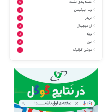
دسته‌بندی نشده
5
وب اپلیکیشن
4
تریدر
3
ارز دیجیتال
3
ویژه
3
تیزر
2
موشن گرافیک
1