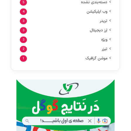
دسته‌بندی نشده
5
وب اپلیکیشن
4
تریدر
3
ارز دیجیتال
3
ویژه
3
تیزر
2
موشن گرافیک
1