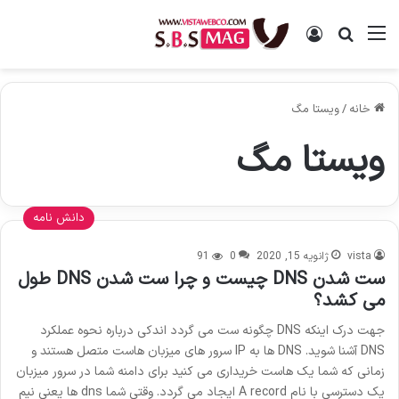
منو
ورود
جستجو برای
خانه
/
ویستا مگ
ویستا مگ
دانش نامه
vista
ژانویه 15, 2020
0
91
ست شدن DNS چیست و چرا ست شدن DNS طول
می کشد؟
جهت درک اینکه DNS چگونه ست می گردد اندکی درباره نحوه عملکرد
DNS آشنا شوید. DNS ها به IP سرور های میزبان هاست متصل هستند و
زمانی که شما یک هاست خریداری می کنید برای دامنه شما در سرور میزبان
یک دسترسی با نام A record ایجاد می گردد. وقتی شما dns ها یعنی نیم