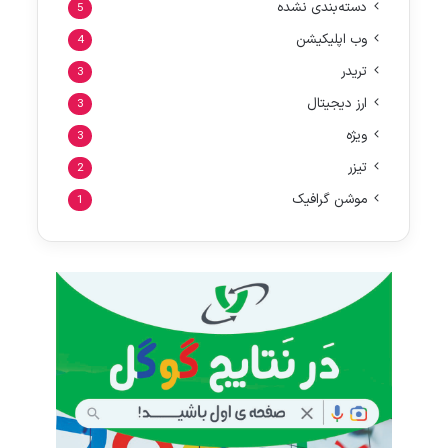
دسته‌بندی نشده
5
وب اپلیکیشن
4
تریدر
3
ارز دیجیتال
3
ویژه
3
تیزر
2
موشن گرافیک
1