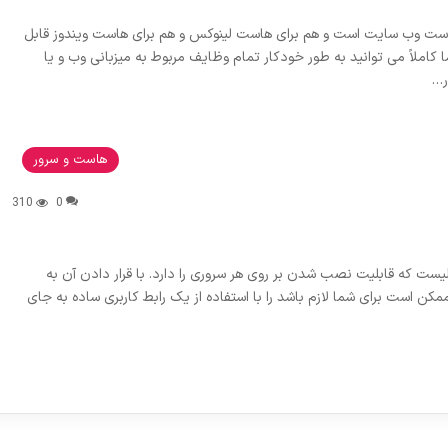
ت وب سایت است و هم برای هاست لینوکس و هم برای هاست ویندوز قابل
می باشد. با استفاده از کنترل پنل هاست پلسک (Plesk) شما کاملاً می توانید به طور خودکار تمام وظایف مربوط به میزبانی وب و یا
ر…
هاست و سرور
310
0
 cPanel و بررسی قابلیت های آن cPanel کنترل پنلیست که قابلیت نصب شدن بر روی هر سروری را دارد. با قرار دادن آن به
کن است برای شما لازم باشد را با استفاده از یک رابط کاربری ساده به جای