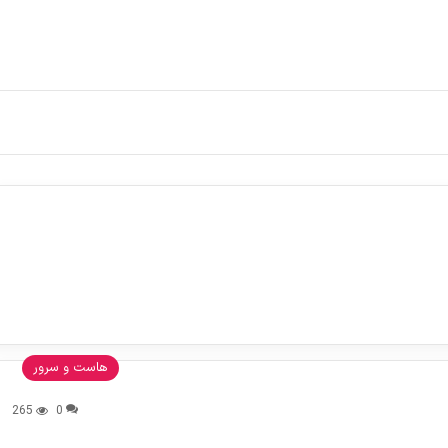
هاست و سرور
265
0