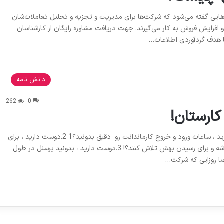
تراتژی‌ها و تکنولوژي‌هایی گفته می‌شود که شرکت‌ها برای مدیریت و تجزیه و تحلیل تعاملات‌شان
 افزایش فروش به کار می‌گیرند. جهت دریافت مشاوره رایگان از کارشناسان
دانش نامه
262
0
9پیشنهاد ویژه برای داشتن crm کارستان! کارفرمای عزیز 1.دوست دارید ، ساعات ورود و خروج کارماندانت رو دقیق بدونید؟1 2.دوست دارید ، برای
پرسنل اهدف کاری تعیین کنید،اهدافی که همیشه جلوی چشمشون باشه و برای رسیدن بهش تلاش کنند؟! 3.دوست دارید ، بدونید پرسنل در طول
ا روزایی که شرکت…