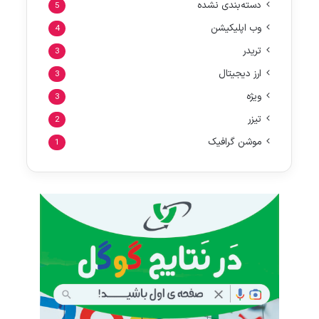
دسته‌بندی نشده
5
وب اپلیکیشن
4
تریدر
3
ارز دیجیتال
3
ویژه
3
تیزر
2
موشن گرافیک
1