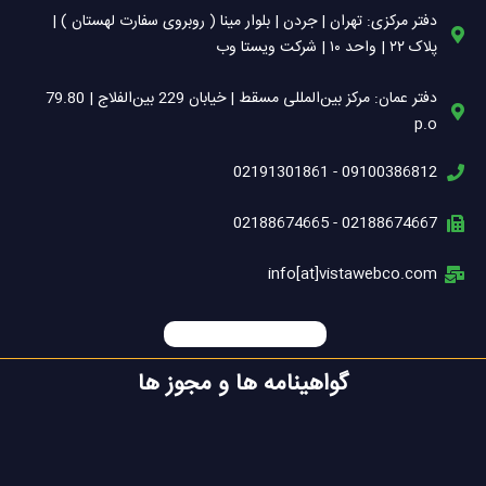
i
دفتر مرکزی: تهران | جردن | بلوار مینا ( روبروی سفارت لهستان ) |
n
پلاک ۲۲ | واحد ۱۰ | شرکت ویستا وب
دفتر عمان: مرکز بین‌المللی مسقط | خیابان 229 بین‌الفلاج | 79.80
p.o
09100386812 - 02191301861
02188674667 - 02188674665
info[at]vistawebco.com
گواهینامه ها و مجوز ها