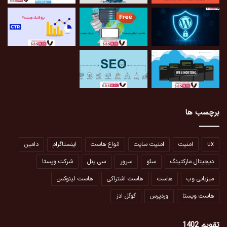
برچسب ها
ux
امنیت
امنیت سایت
انواع هاست
اینستاگرام
دامین
دیجیتال مارکتینگ
سئو
سرور
سی پنل
شرکت ویستا
میزبانی وب
هاست
هاست اشتراکی
هاست لینوکس
هاست ویستا
وردپرس
گوگل ادز
تقویم 1402