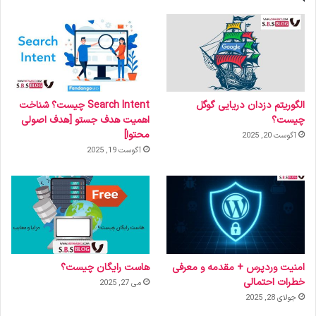
الگوریتم دزدان دریایی گوگل
Search Intent چیست؟ شناخت
چیست؟
اهمیت هدف جستو [هدف اصولی
محتوا]
آگوست 20, 2025
آگوست 19, 2025
امنیت وردپرس + مقدمه و معرفی
هاست رایگان چیست؟
خطرات احتمالی
می 27, 2025
جولای 28, 2025