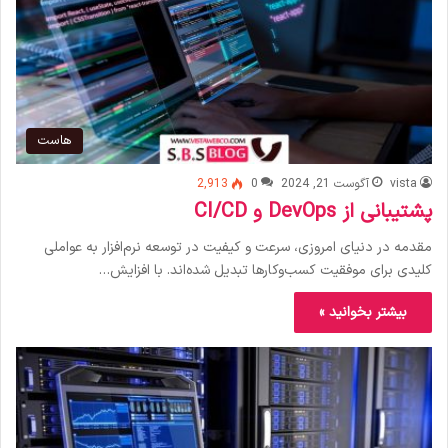
هاست
vista
آگوست 21, 2024
0
2,913
پشتیبانی از DevOps و CI/CD
مقدمه در دنیای امروزی، سرعت و کیفیت در توسعه نرم‌افزار به عواملی
کلیدی برای موفقیت کسب‌وکارها تبدیل شده‌اند. با افزایش…
بیشتر بخوانید »