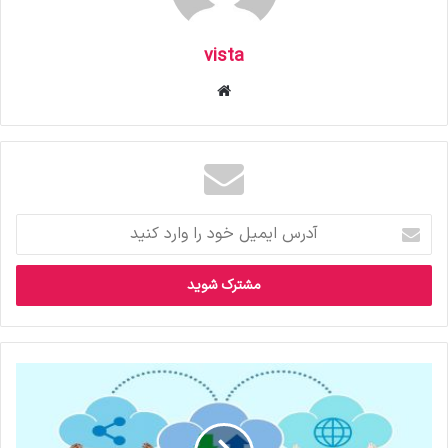
vista
وبس
ای
ت
آ
د
ر
س
ا
ی
م
ی
ل
خ
و