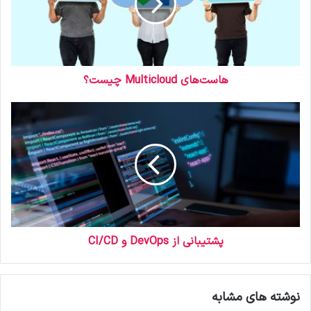
د
ر
ا
و
ا
ر
هاست‌های Multicloud چیست؟
د
ک
ن
ی
د
پشتیبانی از DevOps و CI/CD
نوشته های مشابه