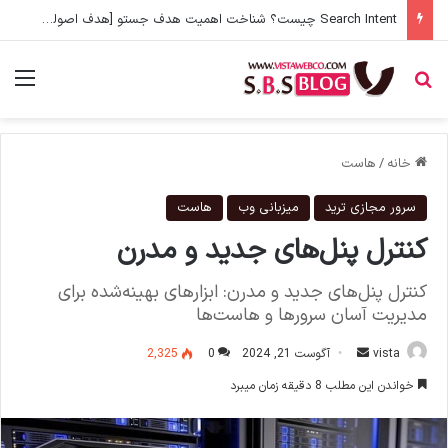
Search Intent چیست؟ شناخت اهمیت هدف جستو [هدف اصولی محتوا]
جستجو برای
منو
خانه
/
هاست
سرور مجازی ترید
میزبانی وب
هاست
کنترل پنل‌های جدید و مدرن
کنترل پنل‌های جدید و مدرن: ابزارهای بهینه‌شده برای
مدیریت آسان سرورها و هاست‌ها
vista
ا
آگوست 21, 2024
0
2,325
ر
خواندن این مطلب 8 دقیقه زمان میبرد
س
ا