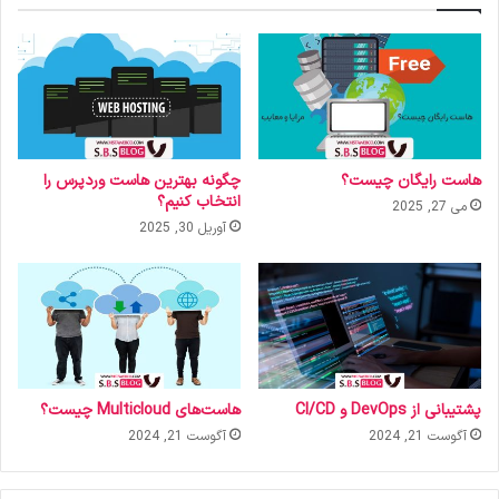
هاست رایگان چیست؟
چگونه بهترین هاست وردپرس را
انتخاب کنیم؟
می 27, 2025
آوریل 30, 2025
پشتیبانی از DevOps و CI/CD
هاست‌های Multicloud چیست؟
آگوست 21, 2024
آگوست 21, 2024