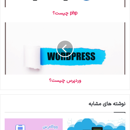
و
ا
ر
php چیست؟
د
ک
ن
ی
د
وردپرس چیست؟
نوشته های مشابه