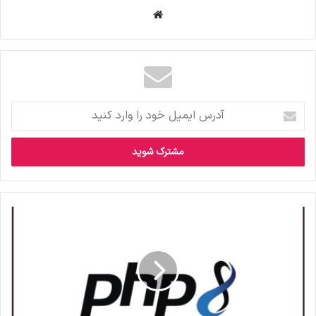
وبس
ای
ت
آ
د
ر
س
ا
ی
م
ی
ل
خ
و
د
ر
ا