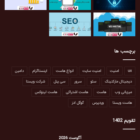
برچسب ها
ux
امنیت
امنیت سایت
انواع هاست
اینستاگرام
دامین
دیجیتال مارکتینگ
سئو
سرور
سی پنل
شرکت ویستا
میزبانی وب
هاست
هاست اشتراکی
هاست لینوکس
هاست ویستا
وردپرس
گوگل ادز
تقویم 1402
آگوست 2026