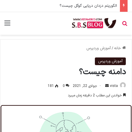
الگوریتم دزدان دریایی گوگل چیست؟
جستجو برای
منو
خانه
/
آموزش وردپرس
آموزش وردپرس
دامنه چیست؟
vista
ا
جولای 22, 2021
0
181
ر
خواندن این مطلب 2 دقیقه زمان میبرد
س
ا
ل
ا
ی