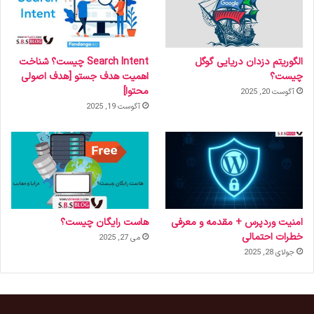
الگوریتم دزدان دریایی گوگل
Search Intent چیست؟ شناخت
چیست؟
اهمیت هدف جستو [هدف اصولی
محتوا]
آگوست 20, 2025
آگوست 19, 2025
امنیت وردپرس + مقدمه و معرفی
هاست رایگان چیست؟
خطرات احتمالی
می 27, 2025
جولای 28, 2025