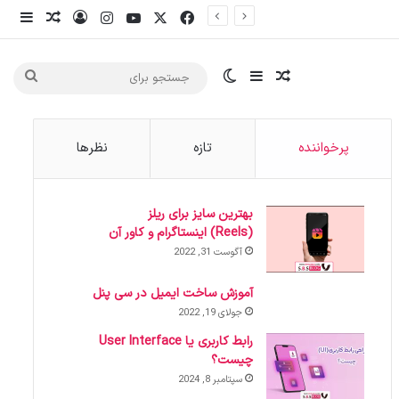
X
فیس بوک
یوتیوب
اینستاگرام
ورود
ساید
نوشته ت
سایدبار
نوشته تصادفی
تغییر پوسته
جست
برای
پرخواننده
تازه
نظرها
بهترین سایز برای ریلز
(Reels) اینستاگرام و کاور آن
آگوست 31, 2022
آموزش ساخت ایمیل در سی پنل
جولای 19, 2022
رابط کاربری یا User Interface
چیست؟
سپتامبر 8, 2024