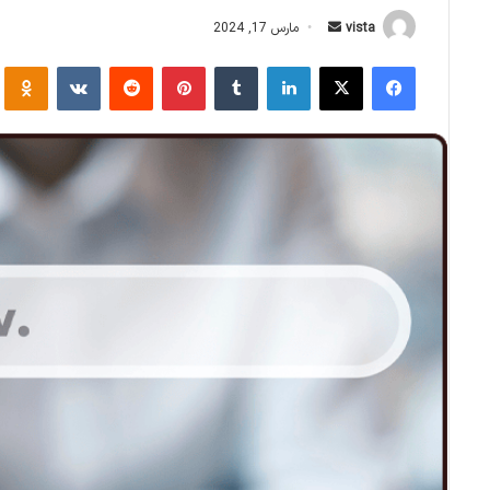
ا
vista
مارس 17, 2024
ر
فیس بوک
X
لینکدین
‫تامبلر
‫پین‌ترست
‫رددیت
‫VKontakte
‫Odnoklassniki
س
ا
ل
ا
ی
م
ی
ل