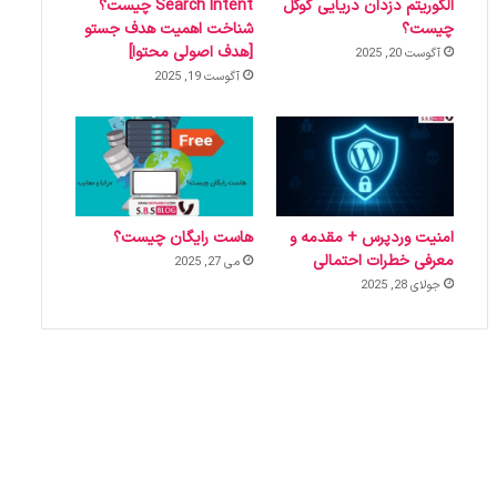
الگوریتم دزدان دریایی گوگل
Search Intent چیست؟
چیست؟
شناخت اهمیت هدف جستو
[هدف اصولی محتوا]
آگوست 20, 2025
آگوست 19, 2025
امنیت وردپرس + مقدمه و
هاست رایگان چیست؟
معرفی خطرات احتمالی
می 27, 2025
جولای 28, 2025