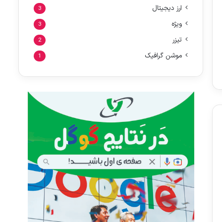
ارز دیجیتال
3
ویژه
3
تیزر
2
موشن گرافیک
1