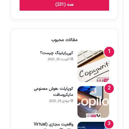
همه (231)
مقالات محبوب
کپی‌رایتینگ چیست؟
آگوست 20, 2025
کوپایلت ،هوش مصنوعی
مایکروسافت
جولای 29, 2025
واقعیت مجازی (Virtual