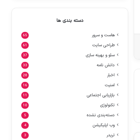
دسته بندی ها
هاست و سرور
65
طراحی سایت
61
سئو و بهینه سازی
37
دانش نامه
33
اخبار
28
امنیت
16
بازاریابی اجتماعی
11
تکنولوژی
10
دسته‌بندی نشده
5
وب اپلیکیشن
4
تریدر
3