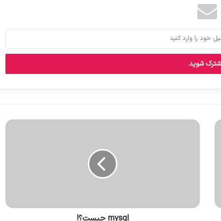
mysql چیست؟!