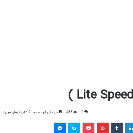
0
455
خواندن این مطلب 2 دقیقه زمان میبرد
لینکدین
‫تامبلر
‫پین‌ترست
پاکت
اسکایپ
پیام رسان