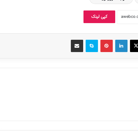
کپی لینک
X
لینکدین
‫پین‌ترست
اسکایپ
اشتراک گذاری از طریق ایمیل