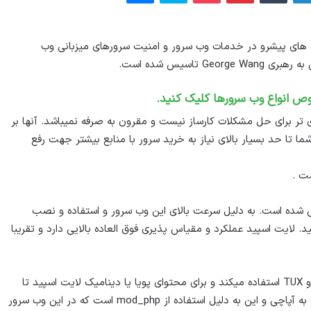
N امریکا میباشد. از شرکت های پیشرو در خدمات وب سرور و امنیت سرورهای میزبانی وب
ص انواع وب سرورها کلیک کنید.
تر برای حل مشکلات کارساز نیست و مقرون به صرفه نمیباشد. آنها بر
ا تا حد بسیار بالای نیاز به خرید سرور با منابع بیشتر جهت رفع
ت .
ی شده است. به دلیل سرعت بالای این وب سرور و استفاده و نصب
 لایت اسپید عملکرد و مقیاس پذیری فوق العاده بالایی دارد و تقریبا
برای محتوا های ایستا یا استاتیک لایت اسپید از thttpd , boa و TUX استفاده میکند و برای محتوای پویا یا دینامیک لایت اسپید تا
۵۰% سریع تر در سرویس های نوشته شده در php است نسبت به آپاچی و این به دلیل استفاده از mod_php است که در این وب سرور