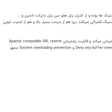
ینگ ها بوده و از کنترل پنل های سی پنل دایرکت ادمین و …
ینگ اشتراکی میباشد زیرا هم از سرعت بسیار بالا و هم از امنیت خوبی
این وب سرور از CGI, FastCGI, LSAPI, PHP, Servlet/JSP پشتیبانی میکند و قابلیت پشتیبانی Apache compatible URL rewrite
engine را دارد و از نظر امنیتی به Anti-DDoS و Deny any buffer-overrun attempts و System overloading prevention مجهز