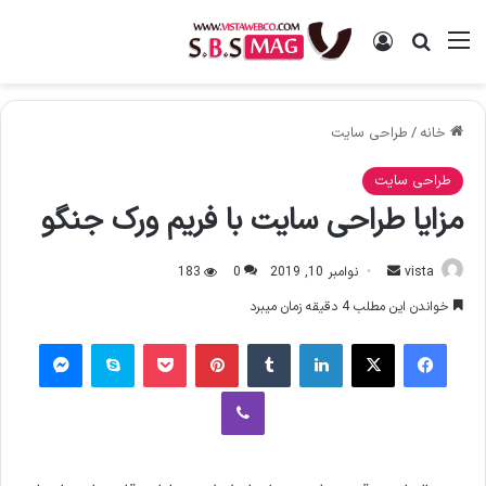
منو
ورود
جستجو برای
خانه
/
طراحی سایت
طراحی سایت
مزایا طراحی سایت با فریم ورک جنگو
vista
ا
نوامبر 10, 2019
0
183
ر
خواندن این مطلب 4 دقیقه زمان میبرد
س
فیس بوک
X
لینکدین
‫تامبلر
‫پین‌ترست
پاکت
اسکایپ
پیام رسان
ا
ل
وایبر
ا
ی
م
ی