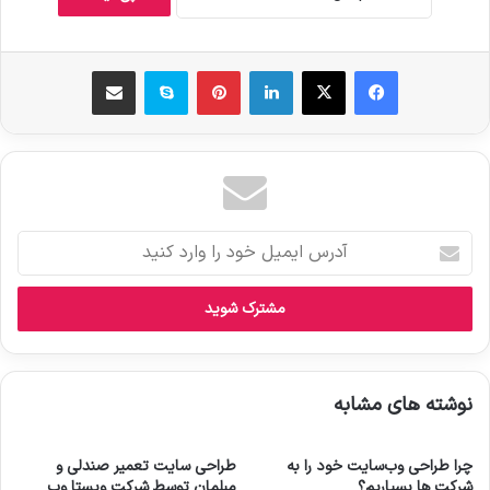
فیس بوک
X
لینکدین
‫پین‌ترست
اسکایپ
اشتراک گذاری از طریق ایمیل
آ
د
ر
س
ا
ی
م
نوشته های مشابه
ی
ل
خ
چرا طراحی وب‌سایت خود را به
طراحی سایت تعمیر صندلی و
و
شرکت ها بسپاریم؟
مبلمان توسط شرکت ویستا وب