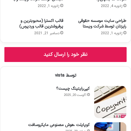
د
ژانویه 4, 2022
ژانویه 1, 2022
ر
ا
و
طراحی سایت موسسه حقوقی
قالب اکسترا (محبوبترین و
ا
رایزنان توسط شرکت ویستا
پرفروشترین قالب وردپرس)
ر
ژانویه 1, 2022
دسامبر 21, 2021
د
ک
ن
نظر خود را ارسال کنید
ی
د
توسط vista
کپی‌رایتینگ چیست؟
آگوست 20, 2025
کوپایلت ،هوش مصنوعی مایکروسافت