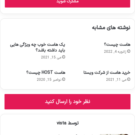
س
ا
ی
م
نوشته های مشابه
ی
ل
خ
هاست چیست؟
یک هاست خوب چه ویژگی هایی
و
باید داشته باشد؟
ژانویه 4, 2022
د
می 15, 2021
ر
ا
و
خرید هاست از شرکت ویستا
هاست HOST چیست؟
ا
می 11, 2021
نوامبر 15, 2020
ر
د
ک
نظر خود را ارسال کنید
ن
ی
د
توسط vista