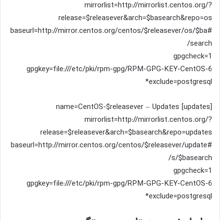
mirrorlist=http://mirrorlist.centos.org/?
release=$releasever&arch=$basearch&repo=os
#baseurl=http://mirror.centos.org/centos/$releasever/os/$ba
search/
gpgcheck=1
gpgkey=file:///etc/pki/rpm-gpg/RPM-GPG-KEY-CentOS-6
exclude=postgresql*
[updates] name=CentOS-$releasever – Updates
mirrorlist=http://mirrorlist.centos.org/?
release=$releasever&arch=$basearch&repo=updates
#baseurl=http://mirror.centos.org/centos/$releasever/update
s/$basearch/
gpgcheck=1
gpgkey=file:///etc/pki/rpm-gpg/RPM-GPG-KEY-CentOS-6
exclude=postgresql*