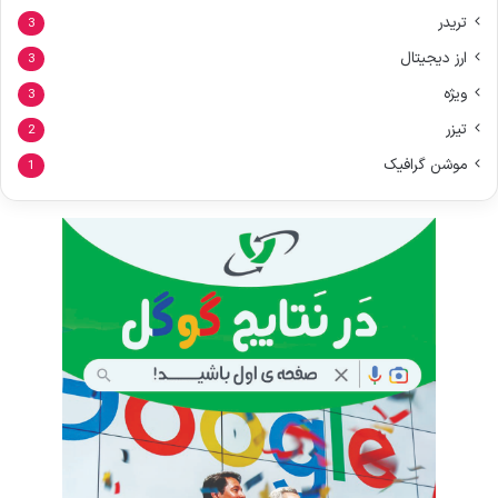
تریدر
3
ارز دیجیتال
3
ویژه
3
تیزر
2
موشن گرافیک
1