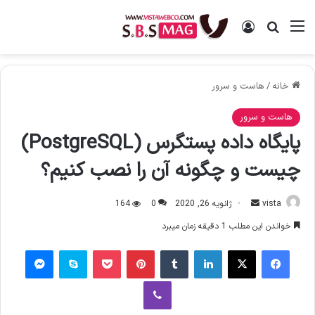
منو
ورود
جستجو برای
خانه
/
هاست و سرور
هاست و سرور
پایگاه داده پستگرس (PostgreSQL)
چیست و چگونه آن را نصب کنیم؟
vista
ا
ژانویه 26, 2020
0
164
ر
خواندن این مطلب 1 دقیقه زمان میبرد
س
فیس بوک
X
لینکدین
‫تامبلر
‫پین‌ترست
پاکت
اسکایپ
پیام رسان
ا
ل
وایبر
ا
ی