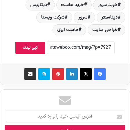
خرید سرور
خرید هاست
دیتابیس
دیتاسنتر
سرور
شرکت ویستا
طراحی سایت
هاست ابری
کپی لینک
فیس بوک
X
لینکدین
‫پین‌ترست
اسکایپ
اشتراک گذاری از طریق ایمیل
آ
د
ر