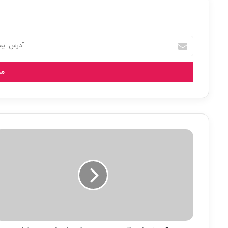
آ
د
ر
س
ا
ی
م
ی
ل
خ
و
د
ر
ا
و
ا
ر
د