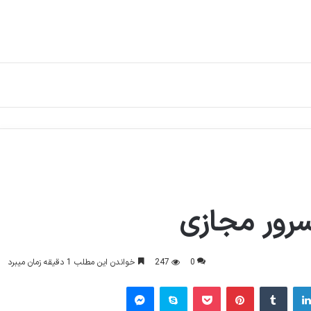
سرور مجازی
0
247
خواندن این مطلب 1 دقیقه زمان میبرد
لینکدین
‫تامبلر
‫پین‌ترست
پاکت
اسکایپ
پیام رسان