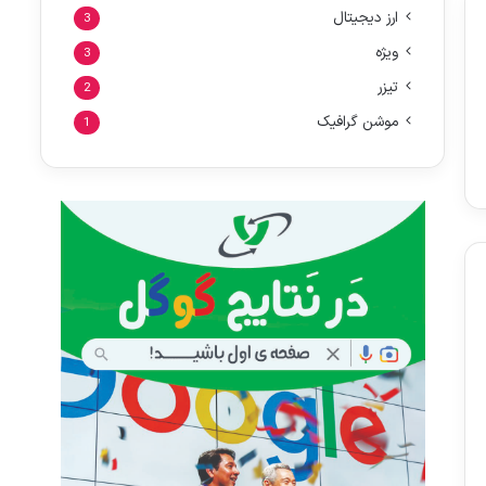
ارز دیجیتال
3
ویژه
3
تیزر
2
موشن گرافیک
1