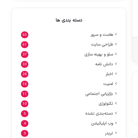
دسته بندی ها
هاست و سرور
65
طراحی سایت
61
سئو و بهینه سازی
37
دانش نامه
33
اخبار
28
امنیت
16
بازاریابی اجتماعی
11
تکنولوژی
10
دسته‌بندی نشده
5
وب اپلیکیشن
4
تریدر
3