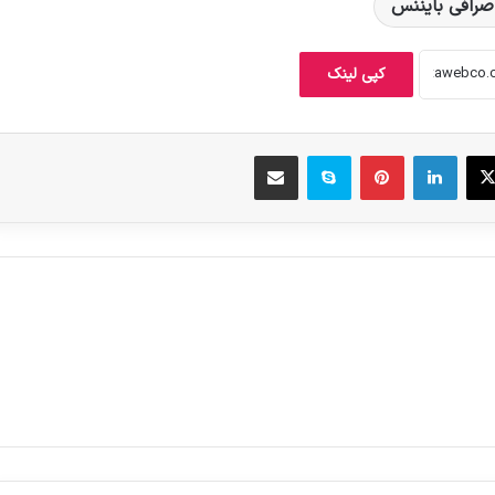
صرافی بایننس
کپی لینک
X
لینکدین
‫پین‌ترست
اسکایپ
اشتراک گذاری از طریق ایمیل