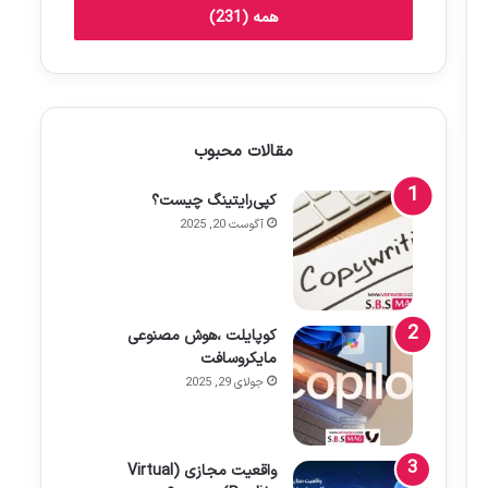
همه (231)
مقالات محبوب
کپی‌رایتینگ چیست؟
آگوست 20, 2025
کوپایلت ،هوش مصنوعی
مایکروسافت
جولای 29, 2025
واقعیت مجازی (Virtual