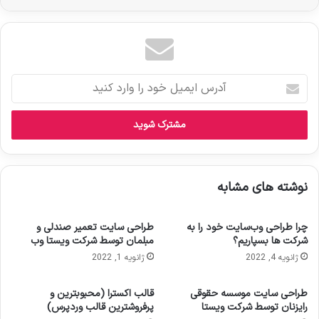
آ
د
ر
س
ا
ی
م
نوشته های مشابه
ی
ل
خ
چرا طراحی وب‌سایت خود را به
طراحی سایت تعمیر صندلی و
و
شرکت ها بسپاریم؟
مبلمان توسط شرکت ویستا وب
د
ژانویه 4, 2022
ژانویه 1, 2022
ر
ا
و
طراحی سایت موسسه حقوقی
قالب اکسترا (محبوبترین و
ا
رایزنان توسط شرکت ویستا
پرفروشترین قالب وردپرس)