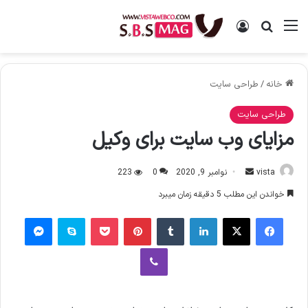
منو
ورود
جستجو برای
خانه
/
طراحی سایت
طراحی سایت
مزایای وب سایت برای وکیل
vista
ا
نوامبر 9, 2020
0
223
ر
خواندن این مطلب 5 دقیقه زمان میبرد
س
فیس بوک
X
لینکدین
‫تامبلر
‫پین‌ترست
پاکت
اسکایپ
پیام رسان
ا
ل
وایبر
ا
ی
م
ی