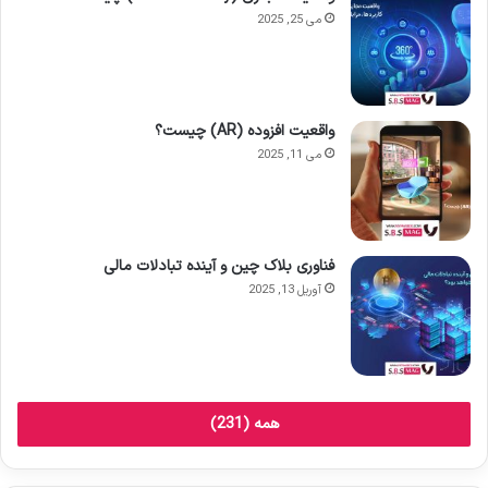
می 25, 2025
واقعیت افزوده (AR) چیست؟
می 11, 2025
فناوری بلاک چین و آینده تبادلات مالی
آوریل 13, 2025
همه (231)