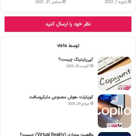
ر
ژانویه 1, 2022
دسامبر 21, 2021
د
ک
ن
نظر خود را ارسال کنید
ی
د
توسط vista
کپی‌رایتینگ چیست؟
آگوست 20, 2025
کوپایلت ،هوش مصنوعی مایکروسافت
جولای 29, 2025
واقعیت مجازی (Virtual Reality) چیست؟