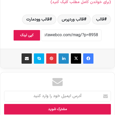
(برای خواندن کامل مطلب کلیک کنید)
قالب
قالب وردپرس
قالب وودمارت
کپی لینک
فیس بوک
X
لینکدین
‫پین‌ترست
اسکایپ
اشتراک گذاری از طریق ایمیل
آ
د
ر
س