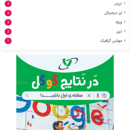
تریدر
3
ارز دیجیتال
3
ویژه
3
تیزر
2
موشن گرافیک
1