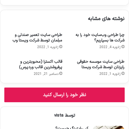
ا
ی
م
نوشته های مشابه
ی
ل
خ
چرا طراحی وب‌سایت خود را به
طراحی سایت تعمیر صندلی و
و
شرکت ها بسپاریم؟
مبلمان توسط شرکت ویستا وب
د
ژانویه 4, 2022
ژانویه 1, 2022
ر
ا
و
طراحی سایت موسسه حقوقی
قالب اکسترا (محبوبترین و
ا
رایزنان توسط شرکت ویستا
پرفروشترین قالب وردپرس)
ر
ژانویه 1, 2022
دسامبر 21, 2021
د
ک
ن
نظر خود را ارسال کنید
ی
د
توسط vista
کپی‌رایتینگ چیست؟