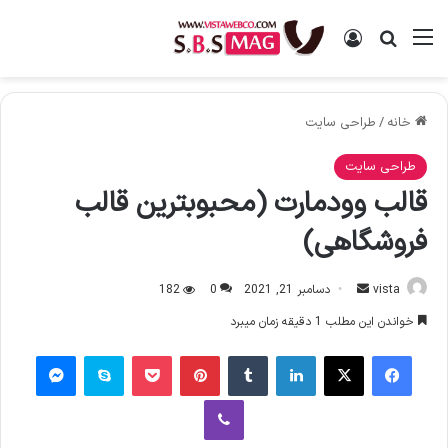
منو
ورود
جستجو برای
خانه
/
طراحی سایت
طراحی سایت
قالب وودمارت (محبوبترین قالب
فروشگاهی)
vista
ا
دسامبر 21, 2021
0
182
ر
خواندن این مطلب 1 دقیقه زمان میبرد
س
فیس بوک
X
لینکدین
‫تامبلر
‫پین‌ترست
پاکت
اسکایپ
پیام رسان
ا
ل
وایبر
ا
ی