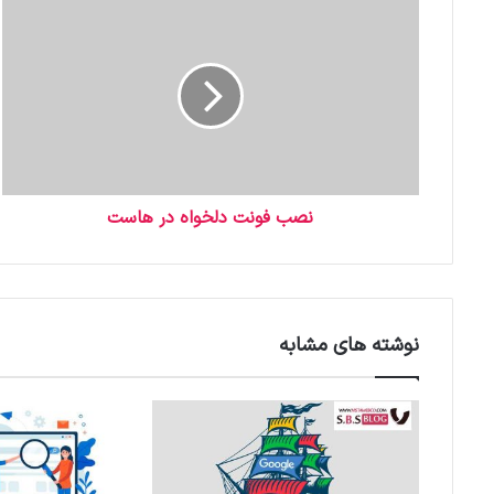
خ
و
د
ر
ا
و
ا
ر
د
نصب فونت دلخواه در هاست
ک
ن
ی
د
نوشته های مشابه