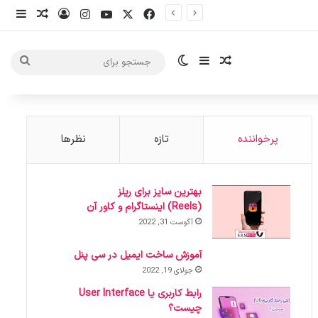
X
فیس بوک
یوتیوب
اینستاگرام
ورود
ساید
نوشته ت
سایدبار
نوشته تصادفی
تغییر پوسته
جست
برای
پرخواننده
تازه
نظرها
بهترین سایز برای ریلز
(Reels) اینستاگرام و کاور آن
آگوست 31, 2022
آموزش ساخت ایمیل در سی پنل
جولای 19, 2022
رابط کاربری یا User Interface
چیست؟