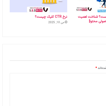
Search I چیست؟ شناخت اهمیت
نرخ CTR کلیک چیست؟
ولی محتوا]
می 10, 2025
ده‌اند
*