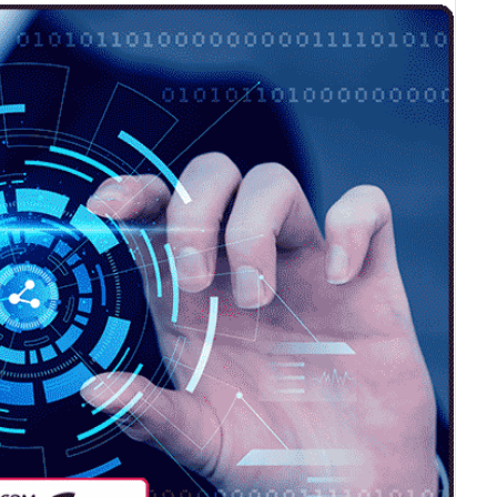
ل
ا
ی
م
ی
ل