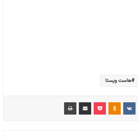
هاست ویستا
‫رددیت
‫VKontakte
‫Odnoklassniki
پاکت
اشتراک گذاری از طریق ایمیل
چاپ