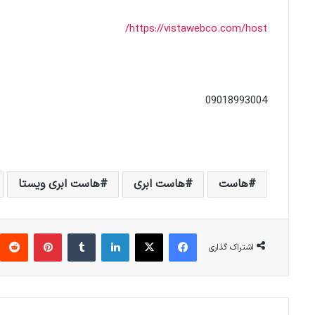
https://vistawebco.com/host/
09018993004
هاست
هاست ابری
هاست ابری ویستا
فیس بوک
X
لینکدین
‫تامبلر
‫پین‌ترست
اشتراک گذاری