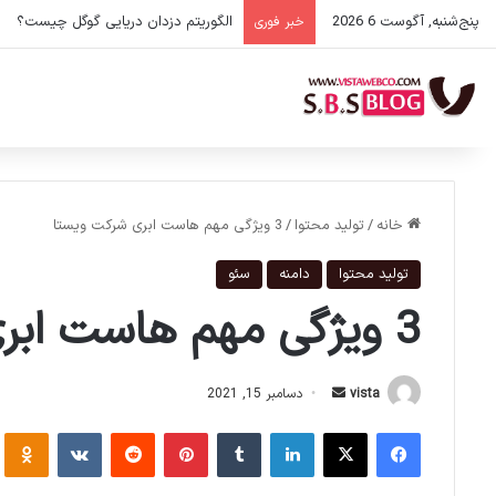
پنج‌شنبه, آگوست 6 2026
الگوریتم دزدان دریایی گوگل چیست؟
خبر فوری
خانه
/
تولید محتوا
/
3 ویژگی مهم هاست ابری شرکت ویستا
تولید محتوا
دامنه
سئو
3 ویژگی مهم هاست ابری شرکت ویستا
ا
vista
دسامبر 15, 2021
ر
فیس بوک
X
لینکدین
‫تامبلر
‫پین‌ترست
‫رددیت
‫VKontakte
‫Odnoklassniki
س
ا