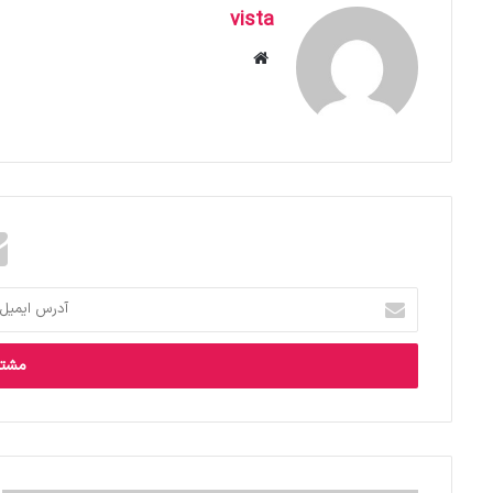
vista
وبس
ای
ت
آ
د
ر
س
ا
ی
م
ی
ل