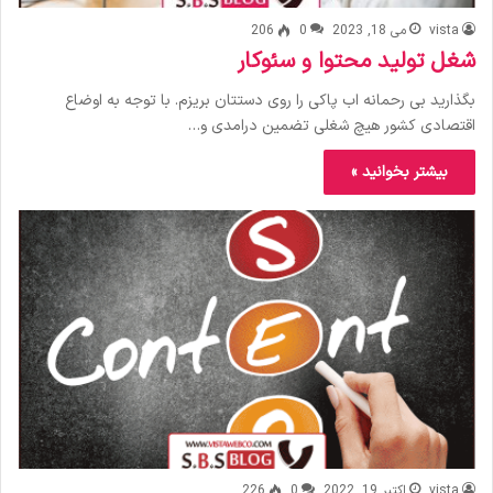
vista
می 18, 2023
0
206
شغل تولید محتوا و سئوکار
بگذارید بی رحمانه اب پاکی را روی دستتان بریزم. با توجه به اوضاع
اقتصادی کشور هیچ شغلی تضمین درامدی و…
بیشتر بخوانید »
vista
اکتبر 19, 2022
0
226